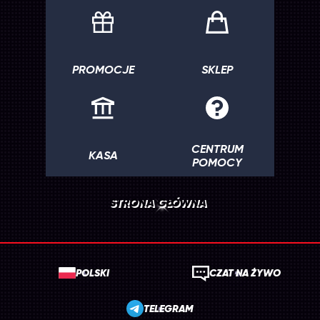
PROMOCJE
SKLEP
CENTRUM
KASA
POMOCY
STRONA GŁÓWNA
POLSKI
CZAT NA ŻYWO
TELEGRAM