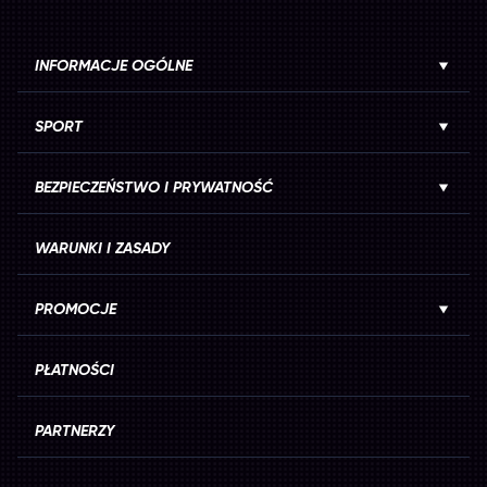
INFORMACJE OGÓLNE
SPORT
BEZPIECZEŃSTWO I PRYWATNOŚĆ
WARUNKI I ZASADY
PROMOCJE
PŁATNOŚCI
PARTNERZY