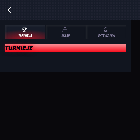
TURNIEJE
SKLEP
WYZWANIA
TURNIEJE