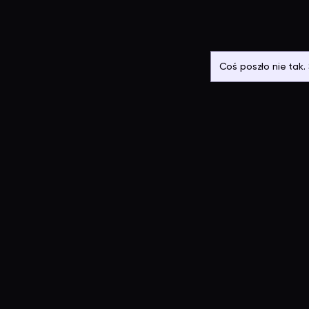
Coś poszło nie tak.