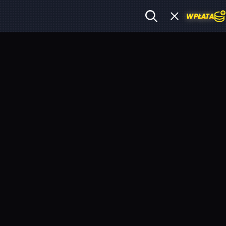
WPŁATA