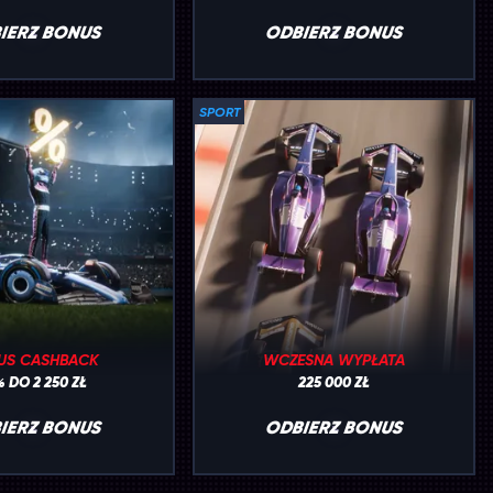
IERZ BONUS
ODBIERZ BONUS
SPORT
US CASHBACK
WCZESNA WYPŁATA
% DO 2 250 ZŁ
225 000 ZŁ
IERZ BONUS
ODBIERZ BONUS