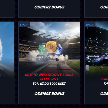
ODBIERZ BONUS
ODB
SPORT
SPORT
S
KRYPTO WEEKENDOWY BONUS
SPORTOWY
BON
50% AŻ DO 1 000 USDT
10
ODBIERZ BONUS
ODB