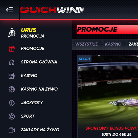
PROMOCJE
URUS
PROMOCJA
WSZYSTKIE
KASYNO
ZAK
PROMOCJE
SPORT
STRONA GŁÓWNA
KASYNO
KASYNO NA ŻYWO
JACKPOTY
SPORT
SPORTOWY BONUS POWIT
ZAKŁADY NA ŻYWO
100% DO 450 ZŁ