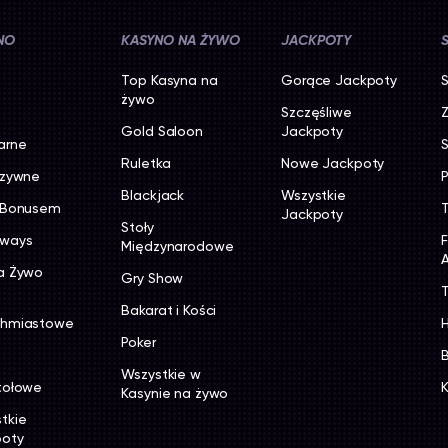
NO
KASYNO NA ŻYWO
JACKPOTY
Top Kasyna na
Gorące Jackpoty
S
żywo
Szczęśliwe
Gold Saloon
Jackpoty
arne
S
Ruletka
Nowe Jackpoty
uzywne
P
Blackjack
Wszystkie
 Bonusem
T
Jackpoty
Stoły
ways
F
Międzynarodowe
a Żywo
Gry Show
T
Bakarat i Kości
chmiastowe
H
Poker
B
Wszystkie w
tołowe
Kasynie na żywo
tkie
poty