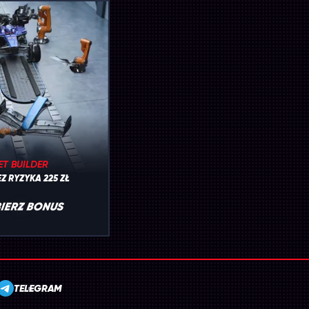
ET BUILDER
Z RYZYKA 225 ZŁ
IERZ BONUS
TELEGRAM