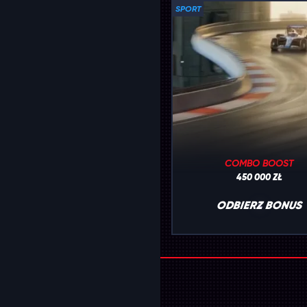
SPORT
COMBO BOOST
450 000 ZŁ
ODBIERZ BONUS