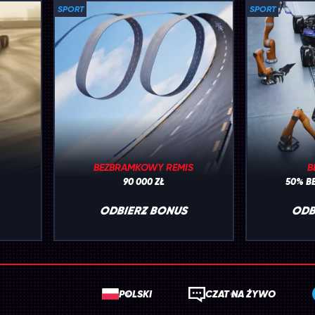
SPORT
SPORT
BEZBRAMKOWY REMIS
B
90 000 ZŁ
50% BE
ODBIERZ BONUS
ODB
POLSKI
CZAT NA ŻYWO