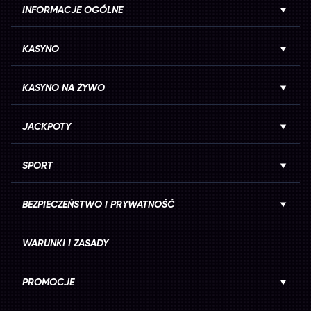
INFORMACJE OGÓLNE
KASYNO
KASYNO NA ŻYWO
JACKPOTY
SPORT
BEZPIECZEŃSTWO I PRYWATNOŚĆ
WARUNKI I ZASADY
PROMOCJE