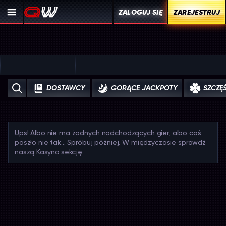
ZALOGUJ SIĘ
ZAREJESTRUJ
KASYNO
KASYNO NA ŻYWO
SPORT
DOSTAWCY
GORĄCE JACKPOTY
SZCZĘ
Ups! Albo nie ma żadnych nadchodzących gier, albo coś
poszło nie tak... Spróbuj później. W międzyczasie sprawdź
naszą
Kasyno sekcję