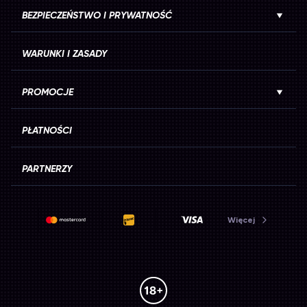
BEZPIECZEŃSTWO I PRYWATNOŚĆ
WARUNKI I ZASADY
PROMOCJE
PŁATNOŚCI
PARTNERZY
Więcej