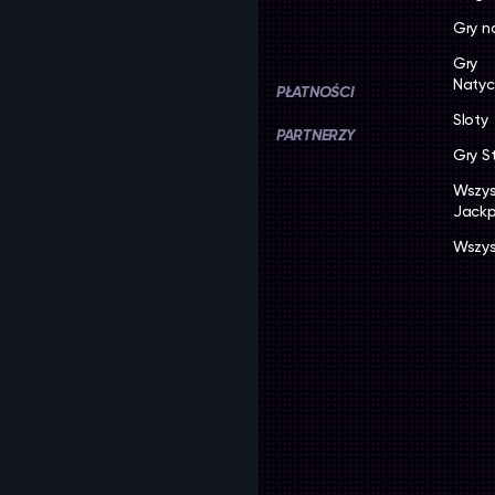
Gry n
Gry
Naty
PŁATNOŚCI
Sloty
PARTNERZY
Gry S
Wszys
Jack
Wszys