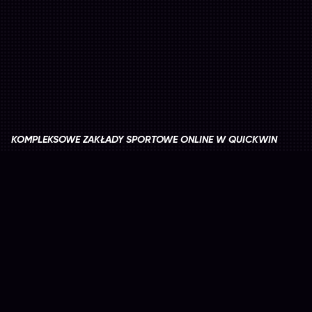
KOMPLEKSOWE ZAKŁADY SPORTOWE ONLINE W QUICKWIN
Wyobraź sobie stronę z dosłownie tysiącami wydarzeń do obstawiania
każdego dnia. Masz ją przed sobą – to właśnie zakłady bukmacherskie
online Quickwin! Prezentowane są tu najlepsze ligi i największe mecze
ze wszystkich zakątków świata, a każde wydarzenie posiada nasze
fantastyczne kursy, które konkurują z największymi serwisami na rynku.
ZOBACZ WIĘCEJ
Nasza platforma zakładów online stara się zapewniać jak najwięcej
dyscyplin sportowych. To dowód na to, że sięgamy dalej niż większość
bukmacherów. Obejmujemy mniejsze ligi, ligi rozwijające się i
najbardziej prestiżowe rozgrywki.
POLSKI
CZAT NA ŻYWO
PIŁKA NOŻNA, KRYKIET, A NAWET BANDY – QUICKWIN MA
WSZYSTKO.
TELEGRAM