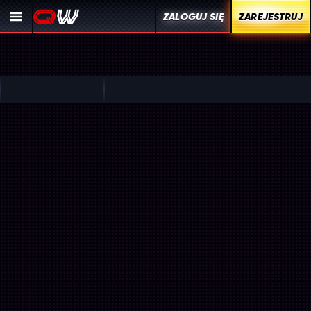
ZALOGUJ SIĘ
ZAREJESTRUJ
KASYNO
KASYNO NA ŻYWO
SPORT